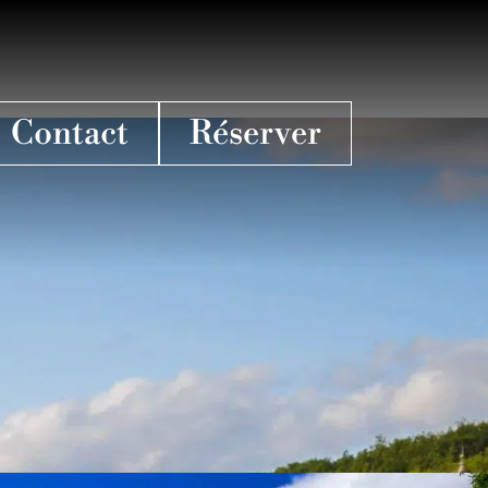
Contact
Réserver
ière, des services et
s un camping premium de la région permet de
x paysages de l’
Ardèche
.
lusieurs activités proposées pour tous, au cœur