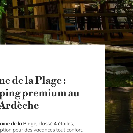
e de la Plage :
mping premium au
’Ardèche
ine de la Plage
, classé
4 étoiles
,
eption pour des vacances tout confort.