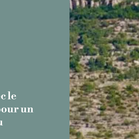
c le
our un
u