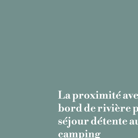
La proximité ave
bord de rivière
p
séjour détente a
camping