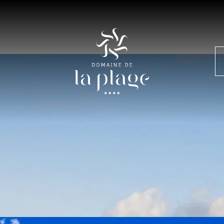
he :
tout le plaisir de la riv
des loisirs
, ses eaux claires et son climat ensoleillé. Séjourner dan
étente, du confort des
hébergements
et de visiter les beau
ccès direct à la rivière, de services haut de gamme et de p
d’une région authentique et préservée.