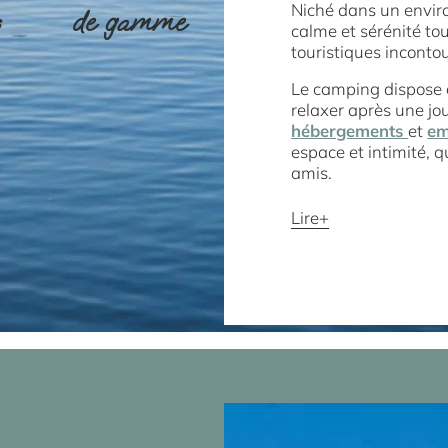
Niché dans un enviro
s
de gamme
calme et sérénité tou
touristiques inconto
Le camping dispose
relaxer après une jou
hébergements
et
em
espace et intimité, 
amis.
Lire