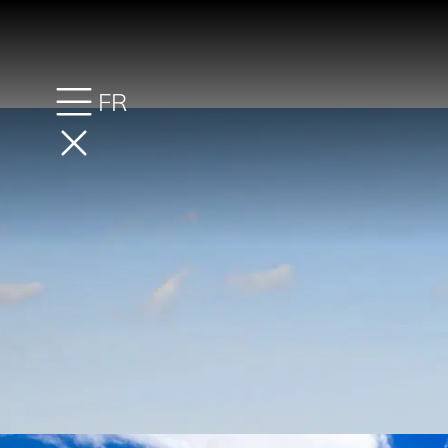
FR
Camping en Ardèc
L’Ardèche séduit par ses paysages naturels
profiter des moments d
Au Domaine de la Plage, vous profiterez d’un a